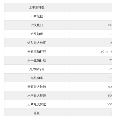
水平主轴数
4
公司
刀片组数
2
钻头接口
10 H
钻头轴距
32 
手机
钻头最大长度
70 
垂直主轴行程
60 mm (opt
城市
水平主轴行程
75 
刀片组行程
60 
国家
电机功率
1.7 
垂直最大转速
8000 
省份
水平最大转速
8000 
刀片最大转速
10000
邮编
重量
60 