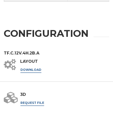
利益
CONFIGURATION
应用领域
外壳加工
雕刻
TF.C.12V.4H.2B.A
铝材加工
LAYOUT
信息
金属加工
DOWNLOAD
火车
航空 & 汽车
3D
汽车
根据第196/03号法令、第679/2016号通用数据保护条例
（GDPR）及适用法律处理个人数据。
REQUEST FILE
船舶
GDPR* 授权
我在此同意按照隐私政策处理我的个人数据。
.