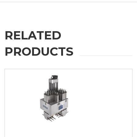
家具
我同意
营销授权
我在此同意按照隐私政策处理我的个人数据用于营销目
的。
.
RELATED
我同意
PRODUCTS
第三方授权
我特此授权将我的个人数据传递给第三方，包括集团内的公
司和/或集团外的外部第三方，例如行业运营商，用于其营
销目的
我同意
* 如不接受该条款，我们将无法处理您的请求
提交