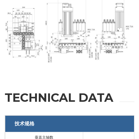
REQUEST
INFORMATION
Fill out the online form to be contacted by a salesperson
名
TECHNICAL DATA
姓
技术规格
邮箱
垂直主轴数
1