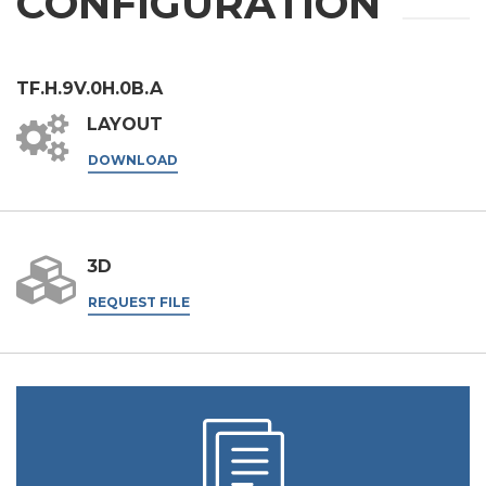
CONFIGURATION
第三方授权
我特此授权将我的个人数据传递给第三方，包括集团内的公
司和/或集团外的外部第三方，例如行业运营商，用于其营
TF.H.9V.0H.0B.A
销目的
我同意
LAYOUT
* 如不接受该条款，我们将无法处理您的请求
DOWNLOAD
提交
3D
REQUEST FILE