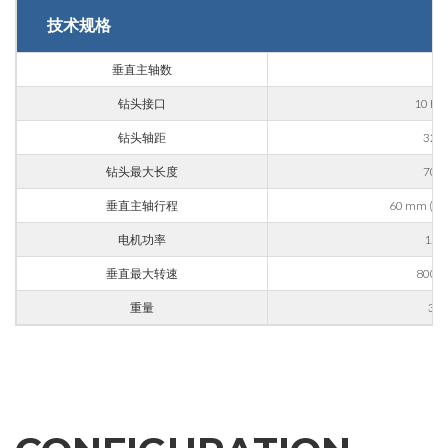
技术规格
外壳加工
雕刻
垂直主轴数
9
铝材加工
钻头接口
10 H
信息
金属加工
钻头轴距
32 
钻头最大长度
70 
火车
垂直主轴行程
60 mm (opt
航空 & 汽车
电机功率
1.5 
汽车
根据第196/03号法令、第679/2016号通用数据保护条例
（GDPR）及适用法律处理个人数据。
垂直最大转速
8000 
船舶
重量
30 
GDPR* 授权
我在此同意按照隐私政策处理我的个人数据。
.
家具
我同意
营销授权
我在此同意按照隐私政策处理我的个人数据用于营销目
的。
.
我同意