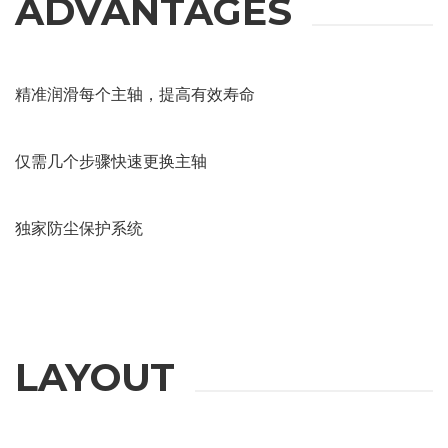
ADVANTAGES
INFORMATION
Fill out the online form to be contacted by a salesperson
精准润滑每个主轴，提高有效寿命
名
仅需几个步骤快速更换主轴
姓
独家防尘保护系统
邮箱
LAYOUT
公司
手机