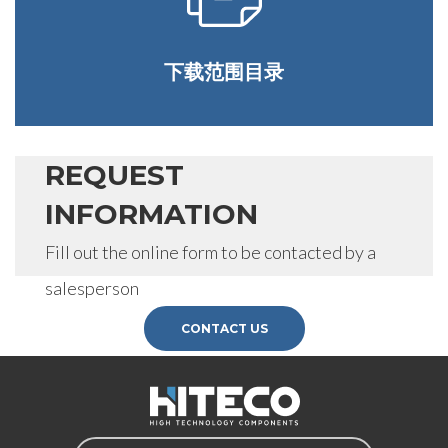
下载范围目录
REQUEST
INFORMATION
Fill out the online form to be contacted by a
salesperson
CONTACT US