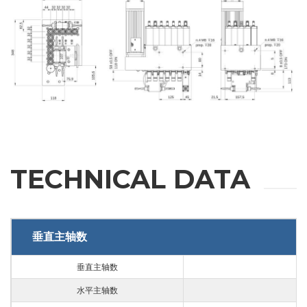
手机
城市
国家
TECHNICAL DATA
省份
邮编
垂直主轴数
垂直主轴数
1
利益
水平主轴数
3