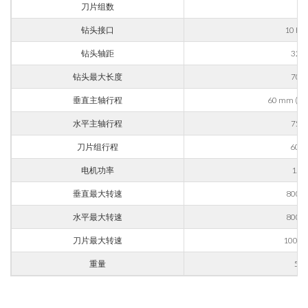
刀片组数
1
应用领域
钻头接口
10 H
外壳加工
钻头轴距
32 
雕刻
钻头最大长度
70 
铝材加工
垂直主轴行程
60 mm (opt
信息
金属加工
水平主轴行程
75 
火车
刀片组行程
60 
航空 & 汽车
电机功率
1.7 
汽车
垂直最大转速
8000 
根据第196/03号法令、第679/2016号通用数据保护条例
（GDPR）及适用法律处理个人数据。
船舶
水平最大转速
8000 
GDPR* 授权
我在此同意按照隐私政策处理我的个人数据。
.
刀片最大转速
10000
家具
我同意
重量
50 
营销授权
我在此同意按照隐私政策处理我的个人数据用于营销目