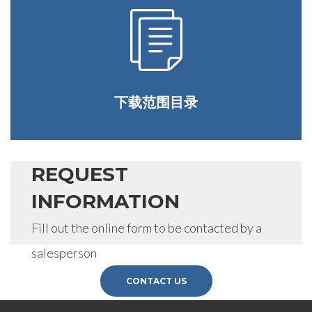
下载范围目录
REQUEST
INFORMATION
Fill out the online form to be contacted by a
salesperson
CONTACT US