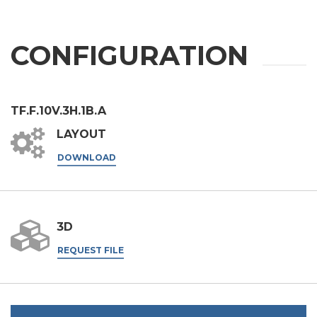
的。
.
我同意
第三方授权
CONFIGURATION
我特此授权将我的个人数据传递给第三方，包括集团内的公
司和/或集团外的外部第三方，例如行业运营商，用于其营
销目的
我同意
TF.F.10V.3H.1B.A
* 如不接受该条款，我们将无法处理您的请求
LAYOUT
DOWNLOAD
提交
3D
REQUEST FILE