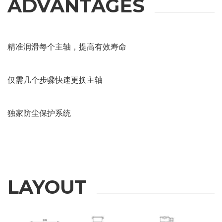
ADVANTAGES
REQUEST
INFORMATION
精准润滑每个主轴，提高有效寿命
Fill out the online form to be contacted by a salesperson
仅需几个步骤快速更换主轴
名
独家防尘保护系统
姓
邮箱
LAYOUT
公司