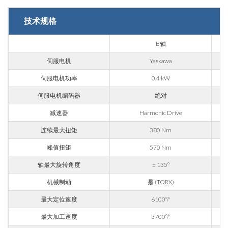
技术规格
邮箱
B轴
伺服电机
Yaskawa
公司
伺服电机功率
0.4 kW
伺服电机编码器
绝对
手机
减速器
Harmonic Drive
连续最大扭矩
380 Nm
城市
峰值扭矩
570 Nm
轴最大旋转角度
± 135°
国家
机械制动
是 (TORX)
最大定位速度
6100°/'
省份
最大加工速度
3700°/'