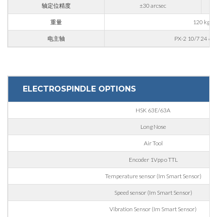
轴定位精度
±30 arcsec
重量
120 kg
邮编
电主轴
PX-2 10/7 24 63
利益
ELECTROSPINDLE OPTIONS
应用领域
HSK 63E/63A
外壳加工
Long Nose
雕刻
Air Tool
铝材加工
Encoder 1Vpp o TTL
信息
金属加工
Temperature sensor (Im Smart Sensor)
火车
Speed sensor (Im Smart Sensor)
航空 & 汽车
Vibration Sensor (Im Smart Sensor)
汽车