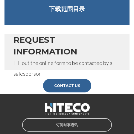
下载范围目录
REQUEST
INFORMATION
Fill out the online form to be contacted by a
salesperson
CONTACT US
订阅时事通讯