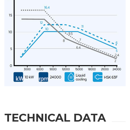
REQUEST
INFORMATION
Fill out the online form to be contacted by a salesperson
名
TECHNICAL DATA
姓