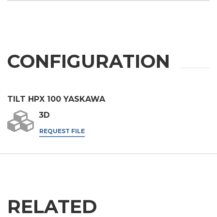
根据第196/03号法令、第679/2016号通用数据保护条例
（GDPR）及适用法律处理个人数据。
船舶
GDPR* 授权
我在此同意按照隐私政策处理我的个人数据。
.
家具
我同意
CONFIGURATION
营销授权
我在此同意按照隐私政策处理我的个人数据用于营销目
的。
.
我同意
TILT HPX 100 YASKAWA
第三方授权
3D
我特此授权将我的个人数据传递给第三方，包括集团内的公
司和/或集团外的外部第三方，例如行业运营商，用于其营
REQUEST FILE
销目的
我同意
* 如不接受该条款，我们将无法处理您的请求
提交
RELATED