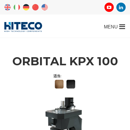
ORBITAL KPX 100
适当: