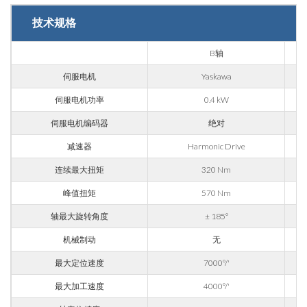
国家
技术规格
B轴
省份
伺服电机
Yaskawa
伺服电机功率
0.4 kW
邮编
伺服电机编码器
绝对
减速器
Harmonic Drive
连续最大扭矩
320 Nm
利益
峰值扭矩
570 Nm
轴最大旋转角度
± 185°
应用领域
机械制动
无
外壳加工
最大定位速度
7000°/'
雕刻
最大加工速度
4000°/'
铝材加工