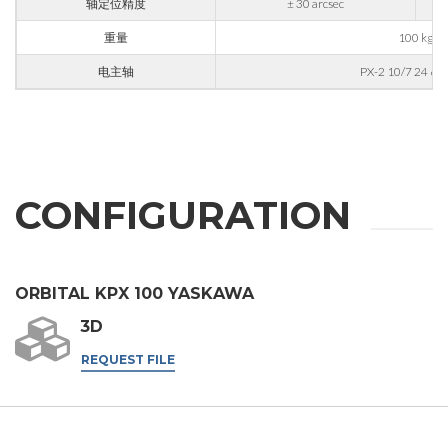
轴定位精度
± 30 arcsec
信息
金属加工
重量
100 kg
火车
电主轴
PX-2 10/7 24 63
航空 & 汽车
汽车
根据第196/03号法令、第679/2016号通用数据保护条例
（GDPR）及适用法律处理个人数据。
船舶
GDPR* 授权
我在此同意按照隐私政策处理我的个人数据。
.
家具
CONFIGURATION
我同意
营销授权
我在此同意按照隐私政策处理我的个人数据用于营销目
ORBITAL KPX 100 YASKAWA
的。
.
我同意
3D
第三方授权
REQUEST FILE
我特此授权将我的个人数据传递给第三方，包括集团内的公
司和/或集团外的外部第三方，例如行业运营商，用于其营
销目的
我同意