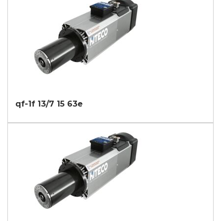
qf-1f 13/7 15 63e