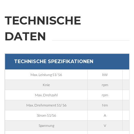
Bitte füllen Sie das Formular aus, um weitere Informationen zu
TECHNISCHE
erhalten
DATEN
Vorname
Nachname
TECHNISCHE SPEZIFIKATIONEN
Max. Leistung S1/ S6
kW
E-mail
Knie
rpm
Max. Drehzahl
rpm
Firma
Max. Drehmoment S1/ S6
Nm
Strom S1/S6
A
Spannung
V
Telefonnummer