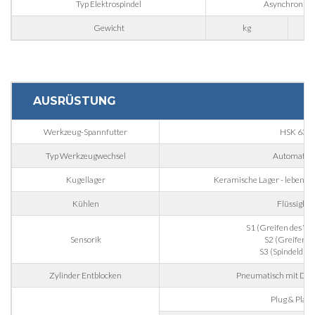
Typ Elektrospindel
Asynchron 4-p
Gewicht
kg
Stadt
Nation
AUSRÜSTUNG
Werkzeug-Spannfutter
HSK 63F
Region
Typ Werkzeugwechsel
Automatisc
Kugellager
Keramische Lager - lebensla
Postleitzahl
Kühlen
Flüssigkei
S1 (Greifen des W
Sensorik
S2 (Greifer of
Interesse an
S3 (Spindeldre
Zylinder Entblocken
Pneumatisch mit Dop
Bereich
Plug & Play 