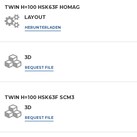
TWIN H=100 HSK63F HOMAG
Nation
LAYOUT
HERUNTERLADEN
Region
Postleitzahl
3D
REQUEST FILE
Interesse an
TWIN H=100 HSK63F SCM3
Bereich
3D
Housing
REQUEST FILE
Engraving
Aluminum processing