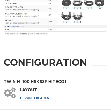
CONFIGURATION
WEITERE
TWIN H=100 HSK63F HITECO1
INFORMATIONEN
LAYOUT
HERUNTERLADEN
Bitte füllen Sie das Formular aus, um weitere Informationen zu
erhalten