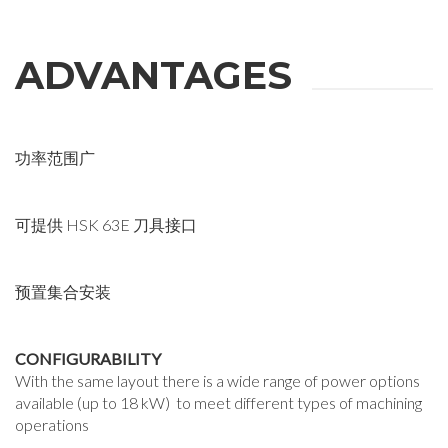
ADVANTAGES
功率范围广
可提供 HSK 63E 刀具接口
预置集合安装
CONFIGURABILITY
With the same layout there is a wide range of power options
available (up to 18 kW) to meet different types of machining
operations