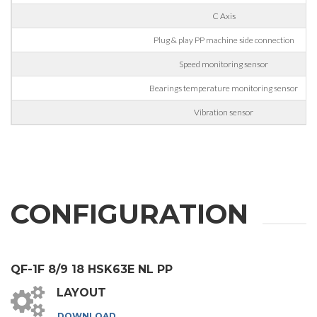
雕刻
C Axis
铝材加工
Plug & play PP machine side connection
信息
金属加工
Speed monitoring sensor
火车
Bearings temperature monitoring sensor
航空 & 汽车
Vibration sensor
汽车
根据第196/03号法令、第679/2016号通用数据保护条例
（GDPR）及适用法律处理个人数据。
船舶
GDPR* 授权
我在此同意按照隐私政策处理我的个人数据。
.
家具
我同意
CONFIGURATION
营销授权
我在此同意按照隐私政策处理我的个人数据用于营销目
的。
.
我同意
QF-1F 8/9 18 HSK63E NL PP
第三方授权
LAYOUT
我特此授权将我的个人数据传递给第三方，包括集团内的公
司和/或集团外的外部第三方，例如行业运营商，用于其营
DOWNLOAD