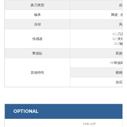
城市
换刀类型
自动
轴承
陶瓷 - 永
国家
冷却
风扇
S1 (刀具
传感器
S2 (夹钳
省份
S3 (轴旋
释放缸
双效气
PP即插即
邮编
其他特性
锥柄吹
加压迷
利益
应用领域
OPTIONAL
外壳加工
HSK 63F