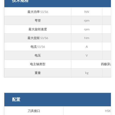
技术规格
Fill out the online form to be contacted by a salesperson
最大功率 S1/S6
kW
名
弯管
rpm
最大旋转速度
rpm
最大扭矩 S1/S6
Nm
姓
电流 S1/S6
A
电压
V
邮箱
电主轴类型
四极异步
重量
kg
公司
手机
配置
刀具接口
HSK 63