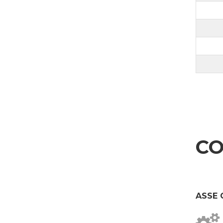
Ich stimme zu
Marine
Zustimmung Drittparteien
Möbel
Ich stimme zu, dass meine personenbezogenen Daten an Dritte weitergegeben we
Ich stimme zu
* Ohne diese Zustimmung kann die Anfrage nicht bearbeitet werden.
ABSENDEN
CO
ASSE 