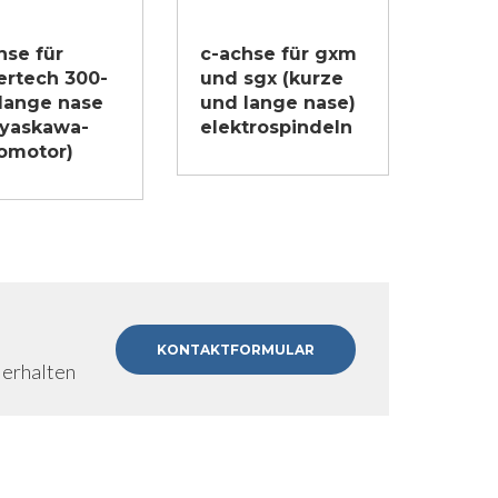
hse für
c-achse für gxm
rtech 300-
und sgx (kurze
lange nase
und lange nase)
 yaskawa-
elektrospindeln
omotor)
KONTAKTFORMULAR
 erhalten