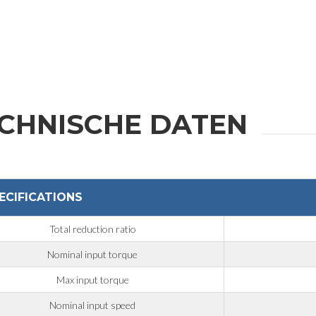
Region
CHNISCHE DATEN
Nachricht
ECIFICATIONS
Total reduction ratio
3 und Datenschutz-Grundverordnung 2016/679 sowie der geltenden Richtlinie
Nominal input torque
nschutzerklärung zu
.
Max input torque
Nominal input speed
Zwecken gemäß der
Datenschutzerklärung zu
.