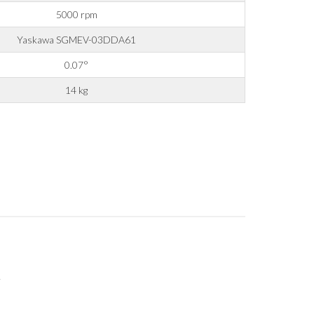
5000 rpm
Yaskawa SGMEV-03DDA61
bspw. an Unternehmen der Branche für deren Marketingaktivitäten.
0.07°
14 kg