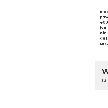
c-a
pow
400
(ve
die 
des
ser
W
Bit