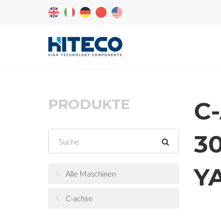
PRODUKTE
C
3
Y
Alle Maschinen
C-achse