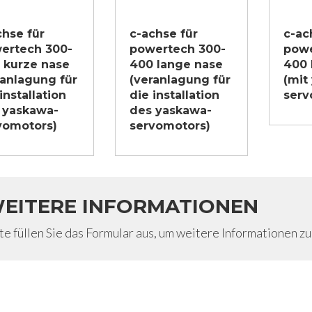
chse für
c-achse für
c-ac
ertech 300-
powertech 300-
powe
 kurze nase
400 lange nase
400 
ranlagung für
(veranlagung für
(mit
installation
die installation
serv
 yaskawa-
des yaskawa-
vomotors)
servomotors)
EITERE INFORMATIONEN
te füllen Sie das Formular aus, um weitere Informationen zu