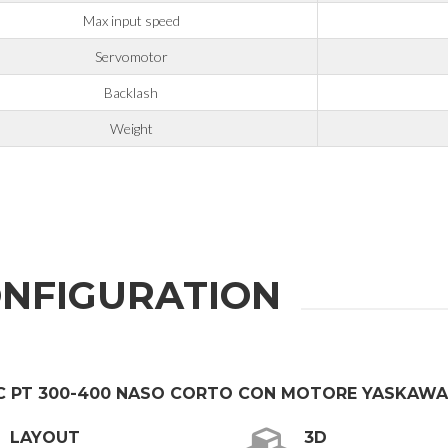
Max input speed
Servomotor
rden, einschl. Unternehmen des Konzerns und/oder an Dritte außerhalb des Konzerns, 
Backlash
Weight
NFIGURATION
C PT 300-400 NASO CORTO CON MOTORE YASKAWA
LAYOUT
3D